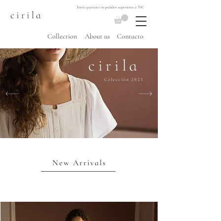
Envío gratuito en pedidos superiores a 70€
cirila
Collection
About us
Contacto
cirila
Colección 2025
New Arrivals