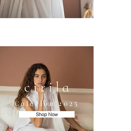
c i r i l a
Coleción 2025
Shop Now