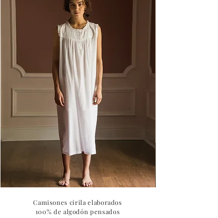
Camisón
Camisón
Edimburgo
Bath
Camisones cirila elaborados
100% de algodón pensados